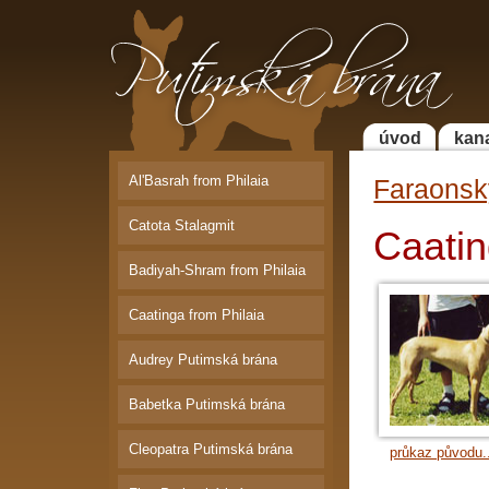
Putimská brána | Faraonský pes a
Bordeauxská doga
úvod
kan
Al'Basrah from Philaia
Faraonsk
Catota Stalagmit
Caatin
Badiyah-Shram from Philaia
Caatinga from Philaia
Audrey Putimská brána
Babetka Putimská brána
Cleopatra Putimská brána
průkaz původu.