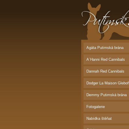
Putimská brána |
Bordeauxská dog
Agáta Putimská brána
A´Hanni Red Cannibals
Dannah Red Cannibals
Dodger La Maison Glebof
Demmy Putimská brána
Fotogalerie
Nabídka štěňat