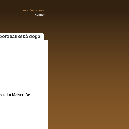
Ivana Varousová
kontakt
bordeauxská doga
nouk La Maison De