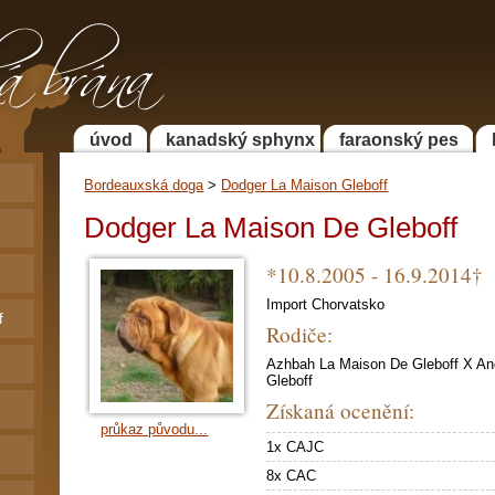
 Faraonský pes a
a
úvod
kanadský sphynx
faraonský pes
Bordeauxská doga
>
Dodger La Maison Gleboff
Dodger La Maison De Gleboff
*10.8.2005 - 16.9.2014†
Import Chorvatsko
f
Rodiče:
Azhbah La Maison De Gleboff X A
Gleboff
Získaná ocenění:
průkaz původu...
1x CAJC
8x CAC