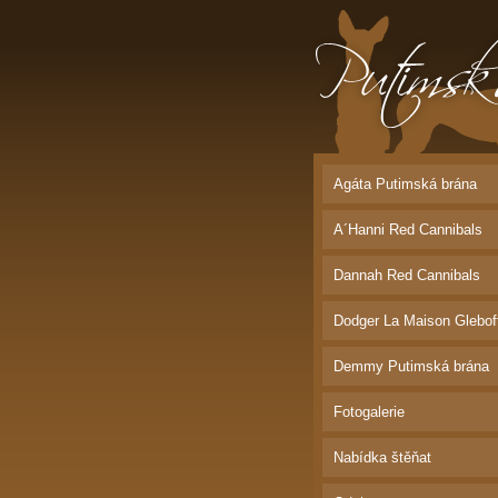
Putimská brána |
Bordeauxská dog
Agáta Putimská brána
A´Hanni Red Cannibals
Dannah Red Cannibals
Dodger La Maison Glebof
Demmy Putimská brána
Fotogalerie
Nabídka štěňat