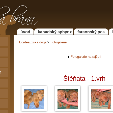
 Faraonský pes a
a
úvod
kanadský sphynx
faraonský pes
Bordeauxská doga
>
Fotogalerie
●
Fotogalerie na rajčeti
f
Štěňata - 1.vrh