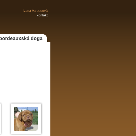
Ivana Varousová
kontakt
bordeauxská doga